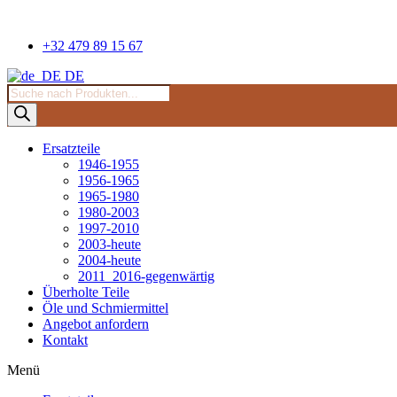
Zum
Inhalt
springen
+32 479 89 15 67
DE
Suche
nach
Produkten
Ersatzteile
1946-1955
1956-1965
1965-1980
1980-2003
1997-2010
2003-heute
2004-heute
2011_2016-gegenwärtig
Überholte Teile
Öle und Schmiermittel
Angebot anfordern
Kontakt
Menü