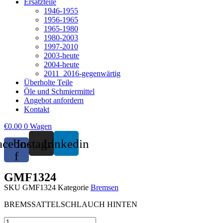
Ersatzteile
1946-1955
1956-1965
1965-1980
1980-2003
1997-2010
2003-heute
2004-heute
2011_2016-gegenwärtig
Überholte Teile
Öle und Schmiermittel
Angebot anfordern
Kontakt
€
0.00
0
Wagen
acebook-
Instagram
Linkedin
f
GMF1324
SKU
GMF1324
Kategorie
Bremsen
BREMSSATTELSCHLAUCH HINTEN
GMF1324