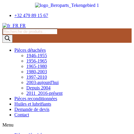
Skip
to
content
+32 479 89 15 67
FR
Recherche
de
produits
Pièces détachées
1946-1955
1956-1965
1965-1980
1980-2003
1997-2010
2003-aujourd'hui
Depuis 2004
2011_2016-présent
Pièces reconditionnées
Huiles et lubrifiants
Demande de devis
Contact
Menu