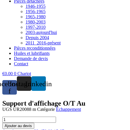
Pièces détachées
1946-1955
1956-1965
1965-1980
1980-2003
1997-2010
2003-aujourd'hui
Depuis 2004
2011_2016-présent
Pièces reconditionnées
Huiles et lubrifiants
Demande de devis
Contact
€
0.00
0
Chariot
acebook-
Instagram
Linkedin
f
Support d'affichage O/T Au
UGS
UR20088 m
Catégorie
Échappement
quantité
de
Ajouter au devis
Ounting