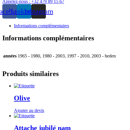
Appelez-nous : +32 479 89 15 67
bracket
O/T
acebook
Linkedin
Instagram
Au
Informations complémentaires
Informations complémentaires
années
1965 - 1980, 1980 - 2003, 1997 - 2010, 2003 - heden
Produits similaires
Olive
Ajouter au devis
Attache jubilé nam