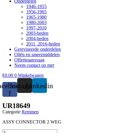
Onderdelen
1946-1955
1956-1965
1965-1980
1980-2003
1997-2010
2003-heden
2004-heden
2011_2016-heden
Gereviseerde onderdelen
Oliën en smeermiddelen
Offerteaanvraag
Neem contact op met
€
0.00
0
Winkelwagen
acebook-
Instagram
Linkedin
f
UR18649
Categorie
Remmen
ASSY CONNECTOR 2 WEG
UR18649