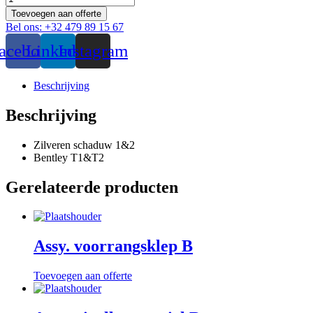
aantal
Toevoegen aan offerte
Bel ons: +32 479 89 15 67
acebook
Linkedin
Instagram
Beschrijving
Beschrijving
Zilveren schaduw 1&2
Bentley T1&T2
Gerelateerde producten
Assy. voorrangsklep B
Toevoegen aan offerte