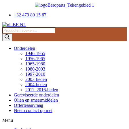
Overslaan
naar
inhoud
+32 479 89 15 67
NL
Producten
zoeken
Onderdelen
1946-1955
1956-1965
1965-1980
1980-2003
1997-2010
2003-heden
2004-heden
2011_2016-heden
Gereviseerde onderdelen
Oliën en smeermiddelen
Offerteaanvraag
Neem contact op met
Menu